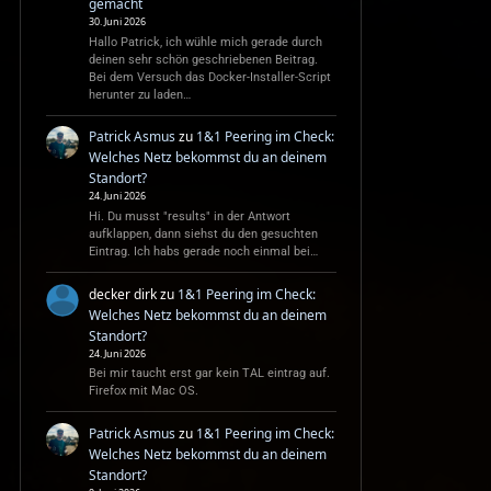
gemacht
30. Juni 2026
Hallo Patrick, ich wühle mich gerade durch
deinen sehr schön geschriebenen Beitrag.
Bei dem Versuch das Docker-Installer-Script
herunter zu laden…
Patrick Asmus
zu
1&1 Peering im Check:
Welches Netz bekommst du an deinem
Standort?
24. Juni 2026
Hi. Du musst "results" in der Antwort
aufklappen, dann siehst du den gesuchten
Eintrag. Ich habs gerade noch einmal bei…
decker dirk
zu
1&1 Peering im Check:
Welches Netz bekommst du an deinem
Standort?
24. Juni 2026
Bei mir taucht erst gar kein TAL eintrag auf.
Firefox mit Mac OS.
Patrick Asmus
zu
1&1 Peering im Check:
Welches Netz bekommst du an deinem
Standort?