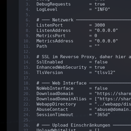
DebugRequests       = true
LogLevel            = "INFO"
# ─── Netzwerk ────────────────────
ListenPort          = 3000
ListenAddress       = "0.0.0.0"
MetricsPort         = 0
MetricsAddress      = "0.0.0.0"
Path                = ""
# SSL im Reverse Proxy, daher hier 
SslEnabled          = false
EnhancedWebSecurity = true
TlsVersion          = "tlsv12"
# ─── Web Interface ───────────────
NoWebInterface      = false
DownloadDomain      = "https://shar
DownloadDomainAlias = ["https://sha
WebappDirectory     = "../webapp/di
AbuseContact        = "abuse@domain
SessionTimeout      = "365d"
# ─── Upload Einschränkungen ──────
UploadWhitelist     = []