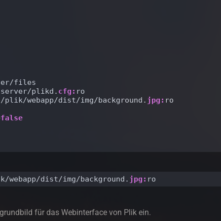
ver/files
/server/plikd.
cfg:
ro
e/plik/webapp/dist/img/background.
jpg:
ro
=
false
ik/webapp/dist/img/background.
jpg:
ro
rgrundbild für das Webinterface von Plik ein.