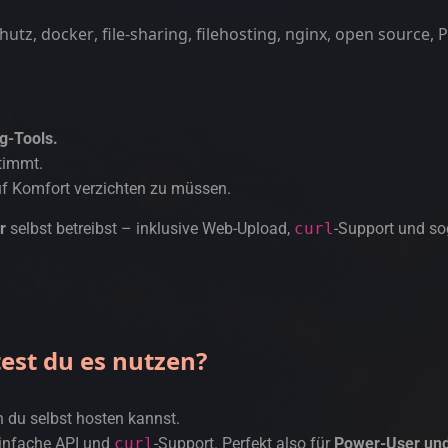
hutz
,
docker
,
file-sharing
,
filehosting
,
nginx
,
open source
,
P
g-Tools.
timmt.
auf Komfort verzichten zu müssen.
r
selbst betreibst – inklusive Web-Upload,
curl
-Support und s
test du es nutzen?
n du selbst hosten kannst.
einfache API und
curl
-Support. Perfekt also für
Power-User un