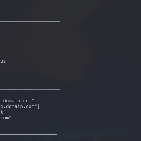
──────────────────────
aus
──────────────────────
e.domain.com"
re.domain.com"]
st"
.com"
─────────────────────