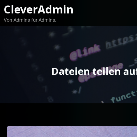
Zum
CleverAdmin
Inhalt
springen
Von Admins für Admins.
Dateien teilen au