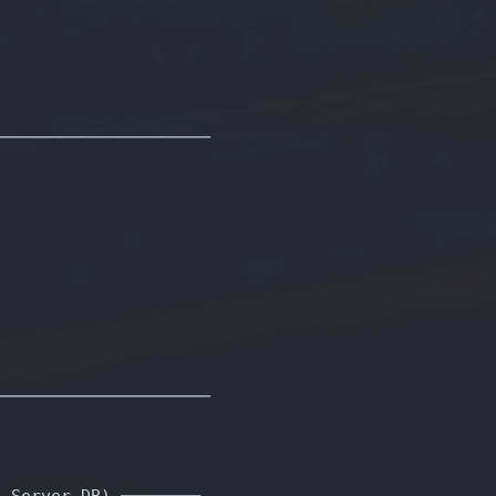
──────────────────────
──────────────────────
e Server-DB) ────────