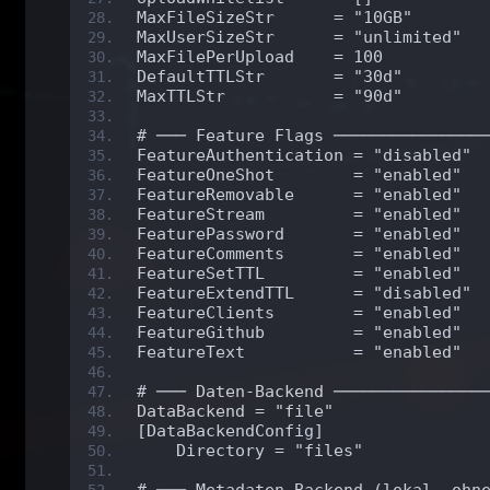
MaxFileSizeStr      = "10GB"
MaxUserSizeStr      = "unlimited"
MaxFilePerUpload    = 100
DefaultTTLStr       = "30d"
MaxTTLStr           = "90d"
# ─── Feature Flags ───────────────
FeatureAuthentication = "disabled"
FeatureOneShot        = "enabled"
FeatureRemovable      = "enabled"
FeatureStream         = "enabled"
FeaturePassword       = "enabled"
FeatureComments       = "enabled"
FeatureSetTTL         = "enabled"
FeatureExtendTTL      = "disabled"
FeatureClients        = "enabled"
FeatureGithub         = "enabled"
FeatureText           = "enabled"
# ─── Daten-Backend ───────────────
DataBackend = "file"
[DataBackendConfig]
    Directory = "files"
# ─── Metadaten-Backend (lokal, ohn