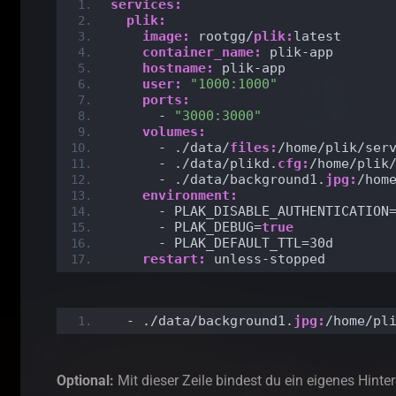
services:
plik:
image:
 rootgg/
plik:
latest
container_name:
 plik-app
hostname:
 plik-app
user:
"1000:1000"
ports:
      - 
"3000:3000"
volumes:
      - ./data/
files:
/home/plik/ser
      - ./data/plikd.
cfg:
/home/plik
      - ./data/background1.
jpg:
/hom
environment:
      - PLAK_DISABLE_AUTHENTICATION
      - PLAK_DEBUG=
true
      - PLAK_DEFAULT_TTL=30d
restart:
 unless-stopped
  - ./data/background1.
jpg:
/home/pl
Optional:
Mit dieser Zeile bindest du ein eigenes Hinte