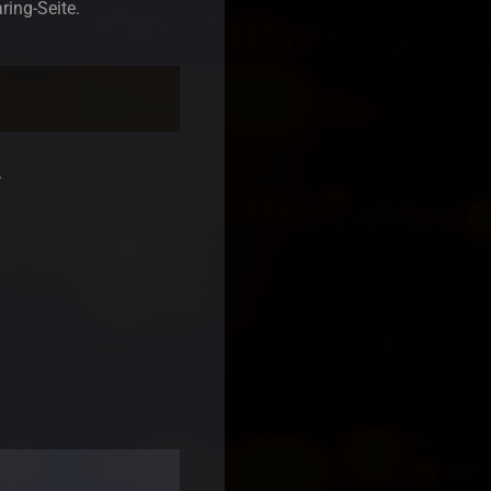
ring-Seite.
.