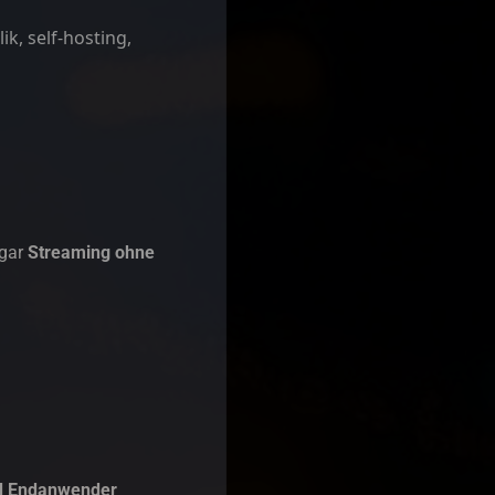
lik
,
self-hosting
,
ogar
Streaming ohne
d Endanwender