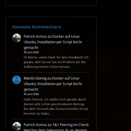
Neueste Kommentare
Patrick Asmus
zu
Docker auf Linux
Ubuntu: Installation per Script leicht
gemacht
30. Juni 2026
Hi Martin, vielen Dank für dein Feedback! Ich
glaube, dein Server hat ein Problem bei der
Auflösung meiner Gitea Instanz.…
Martin Göring
zu
Docker auf Linux
Ubuntu: Installation per Script leicht
gemacht
30. Juni 2026
Hallo Patrick, ich wühle mich gerade durch
deinen sehr schön geschriebenen Beitrag.
Bei dem Versuch das Docker-Installer-Script
herunter zu laden…
Patrick Asmus
zu
1&1 Peering im Check:
Welches Netz bekommst du an deinem