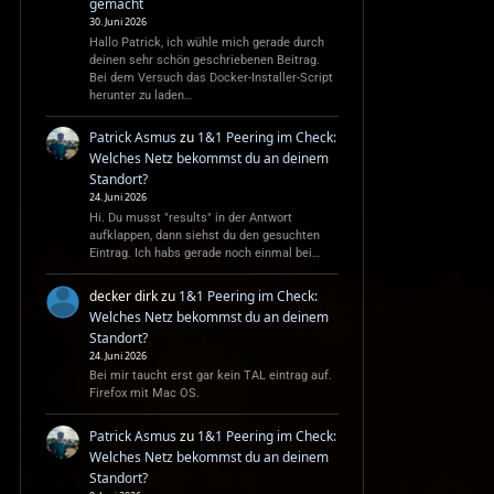
gemacht
30. Juni 2026
Hallo Patrick, ich wühle mich gerade durch
deinen sehr schön geschriebenen Beitrag.
Bei dem Versuch das Docker-Installer-Script
herunter zu laden…
Patrick Asmus
zu
1&1 Peering im Check:
Welches Netz bekommst du an deinem
Standort?
24. Juni 2026
Hi. Du musst "results" in der Antwort
aufklappen, dann siehst du den gesuchten
Eintrag. Ich habs gerade noch einmal bei…
decker dirk
zu
1&1 Peering im Check:
Welches Netz bekommst du an deinem
Standort?
24. Juni 2026
Bei mir taucht erst gar kein TAL eintrag auf.
Firefox mit Mac OS.
Patrick Asmus
zu
1&1 Peering im Check:
Welches Netz bekommst du an deinem
Standort?