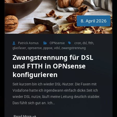
8. April 2026
Patrick Asmus
OPNsense
cron
,
dsl
,
ftth
,
glasfaser
,
opnsense
,
pppoe
,
vdsl
,
zwangstrennung
Zwangstrennung für DSL
und FTTH in OPNsense
konfigurieren
Seit kurzem bin ich wieder DSL-Nutzer. Die Faxen mit
Vodafone hatte ich irgendwann einfach dicke.Seit ich
wieder DSL nutze, läuft meine Leitung deutlich stabiler.
Das fühlt sich gut an. Ich…
Read More