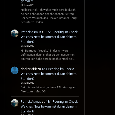
gemacht
30. Juni 2026
Hallo Patrick, ich wühle mich gerade durch
deinen sehr schön geschriebenen Beitrag.
Bei dem Versuch das Docker-Installer-Script
herunter zu laden…
Patrick Asmus
zu
1&1 Peering im Check:
Welches Netz bekommst du an deinem
Standort?
24. Juni 2026
Hi. Du musst "results" in der Antwort
aufklappen, dann siehst du den gesuchten
Eintrag. Ich habs gerade noch einmal bei…
decker dirk
zu
1&1 Peering im Check:
Welches Netz bekommst du an deinem
Standort?
24. Juni 2026
Bei mir taucht erst gar kein TAL eintrag auf.
Firefox mit Mac OS.
Patrick Asmus
zu
1&1 Peering im Check:
Welches Netz bekommst du an deinem
Standort?