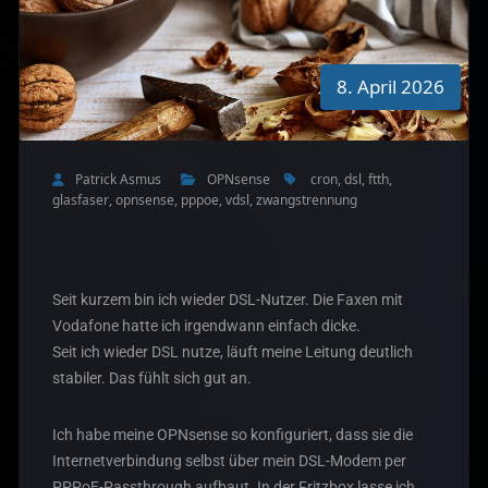
8. April 2026
Patrick Asmus
OPNsense
cron
,
dsl
,
ftth
,
glasfaser
,
opnsense
,
pppoe
,
vdsl
,
zwangstrennung
Seit kurzem bin ich wieder DSL-Nutzer. Die Faxen mit
Vodafone hatte ich irgendwann einfach dicke.
Seit ich wieder DSL nutze, läuft meine Leitung deutlich
stabiler. Das fühlt sich gut an.
Ich habe meine OPNsense so konfiguriert, dass sie die
Internetverbindung selbst über mein DSL-Modem per
PPPoE-Passthrough aufbaut. In der Fritzbox lasse ich