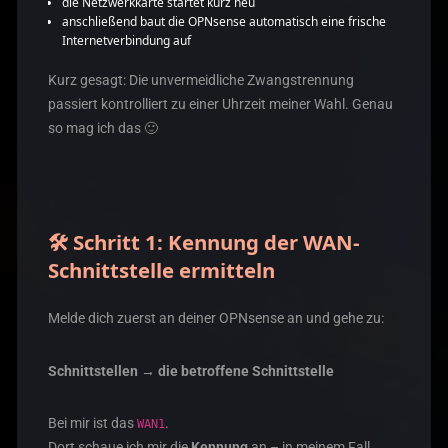
die Netzwerkkarte startet kurz neu
anschließend baut die OPNsense automatisch eine frische
Internetverbindung auf
Kurz gesagt: Die unvermeidliche Zwangstrennung
passiert kontrolliert zu einer Uhrzeit meiner Wahl. Genau
so mag ich das 🙂
🛠️ Schritt 1: Kennung der WAN-
Schnittstelle ermitteln
Melde dich zuerst an deiner OPNsense an und gehe zu:
Schnittstellen → die betroffene Schnittstelle
Bei mir ist das
.
WAN1
Dort schaue ich mir die
Kennung
an – in meinem Fall