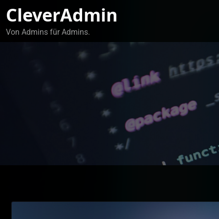
Zum
CleverAdmin
Inhalt
springen
Von Admins für Admins.