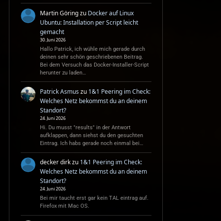
Martin Göring
zu
Docker auf Linux
Ubuntu: Installation per Script leicht
gemacht
30. Juni 2026
Hallo Patrick, ich wühle mich gerade durch
deinen sehr schön geschriebenen Beitrag.
Bei dem Versuch das Docker-Installer-Script
herunter zu laden…
Patrick Asmus
zu
1&1 Peering im Check:
Welches Netz bekommst du an deinem
Standort?
24. Juni 2026
Hi. Du musst "results" in der Antwort
aufklappen, dann siehst du den gesuchten
Eintrag. Ich habs gerade noch einmal bei…
decker dirk
zu
1&1 Peering im Check:
Welches Netz bekommst du an deinem
Standort?
24. Juni 2026
Bei mir taucht erst gar kein TAL eintrag auf.
Firefox mit Mac OS.