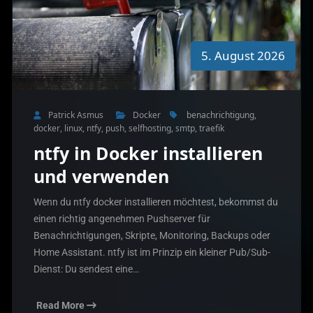
5. August 2026
Patrick Asmus
Docker
benachrichtigung
,
docker
,
linux
,
ntfy
,
push
,
selfhosting
,
smtp
,
traefik
ntfy in Docker installieren
und verwenden
Wenn du ntfy docker installieren möchtest, bekommst du
einen richtig angenehmen Pushserver für
Benachrichtigungen, Skripte, Monitoring, Backups oder
Home Assistant. ntfy ist im Prinzip ein kleiner Pub/Sub-
Dienst: Du sendest eine…
Read More