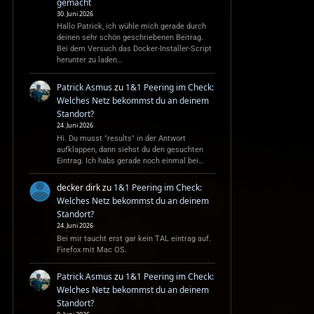
gemacht
30. Juni 2026
Hallo Patrick, ich wühle mich gerade durch
deinen sehr schön geschriebenen Beitrag.
Bei dem Versuch das Docker-Installer-Script
herunter zu laden…
Patrick Asmus
zu
1&1 Peering im Check:
Welches Netz bekommst du an deinem
Standort?
24. Juni 2026
Hi. Du musst "results" in der Antwort
aufklappen, dann siehst du den gesuchten
Eintrag. Ich habs gerade noch einmal bei…
decker dirk
zu
1&1 Peering im Check:
Welches Netz bekommst du an deinem
Standort?
24. Juni 2026
Bei mir taucht erst gar kein TAL eintrag auf.
Firefox mit Mac OS.
Patrick Asmus
zu
1&1 Peering im Check:
Welches Netz bekommst du an deinem
Standort?