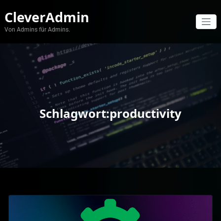
Zum
CleverAdmin
Inhalt
springen
Von Admins für Admins.
Schlagwort:productivity