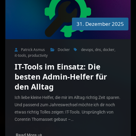
31. Dezember 2025
Patrick Asmus
Docker
devops
,
dns
,
docker
,
it-tools
,
productivity
IT-Tools im Einsatz: Die
besten Admin-Helfer für
den Alltag
Ich liebe kleine Helfer, die mir im Alltag richtig Zeit sparen.
Und passend zum Jahreswechsel möchte ich dir noch
etwas richtig Tolles zeigen: IT-Tools. Ursprünglich von
Corentin Thomasset gebaut –…
Read More