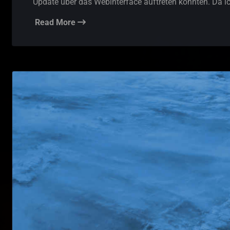
Update über das Webinterface auftreten könnten. Da ic
Read More