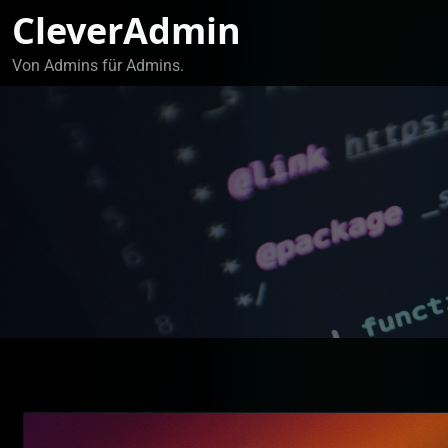
Zum
CleverAdmin
Inhalt
springen
Von Admins für Admins.