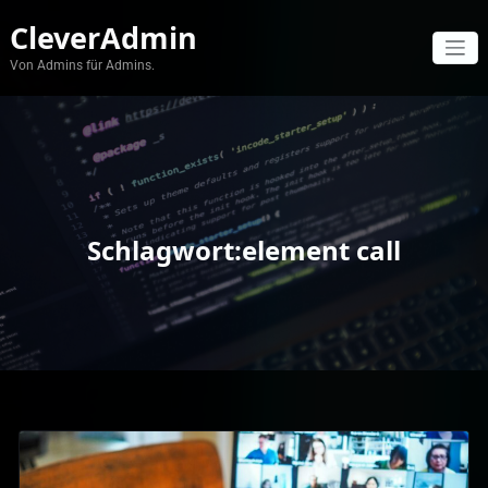
Zum
CleverAdmin
Inhalt
springen
Von Admins für Admins.
Schlagwort:element call