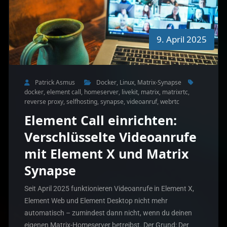
9. April 2025
Patrick Asmus
Docker
,
Linux
,
Matrix-Synapse
docker
,
element call
,
homeserver
,
livekit
,
matrix
,
matrixrtc
,
reverse proxy
,
selfhosting
,
synapse
,
videoanruf
,
webrtc
Element Call einrichten:
Verschlüsselte Videoanrufe
mit Element X und Matrix
Synapse
Seit April 2025 funktionieren Videoanrufe in Element X,
Element Web und Element Desktop nicht mehr
automatisch – zumindest dann nicht, wenn du deinen
eigenen Matrix-Homeserver betreibst. Der Grund: Der