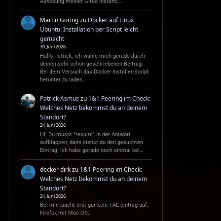
Auflösung meiner Gitea Instanz.…
Martin Göring
zu
Docker auf Linux
Ubuntu: Installation per Script leicht
gemacht
30. Juni 2026
Hallo Patrick, ich wühle mich gerade durch
deinen sehr schön geschriebenen Beitrag.
Bei dem Versuch das Docker-Installer-Script
herunter zu laden…
Patrick Asmus
zu
1&1 Peering im Check:
Welches Netz bekommst du an deinem
Standort?
24. Juni 2026
Hi. Du musst "results" in der Antwort
aufklappen, dann siehst du den gesuchten
Eintrag. Ich habs gerade noch einmal bei…
decker dirk
zu
1&1 Peering im Check:
Welches Netz bekommst du an deinem
Standort?
24. Juni 2026
Bei mir taucht erst gar kein TAL eintrag auf.
Firefox mit Mac OS.