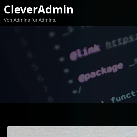
Zum
CleverAdmin
Inhalt
springen
Von Admins für Admins.