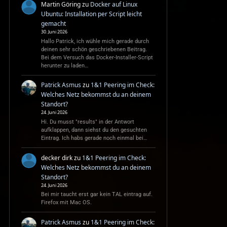
Martin Göring
zu
Docker auf Linux
Ubuntu: Installation per Script leicht
gemacht
30. Juni 2026
Hallo Patrick, ich wühle mich gerade durch
deinen sehr schön geschriebenen Beitrag.
Bei dem Versuch das Docker-Installer-Script
herunter zu laden…
Patrick Asmus
zu
1&1 Peering im Check:
Welches Netz bekommst du an deinem
Standort?
24. Juni 2026
Hi. Du musst "results" in der Antwort
aufklappen, dann siehst du den gesuchten
Eintrag. Ich habs gerade noch einmal bei…
decker dirk
zu
1&1 Peering im Check:
Welches Netz bekommst du an deinem
Standort?
24. Juni 2026
Bei mir taucht erst gar kein TAL eintrag auf.
Firefox mit Mac OS.
Patrick Asmus
zu
1&1 Peering im Check: