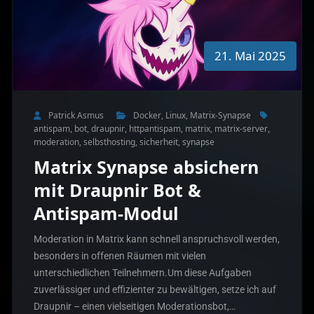
21. Mai 2025
Patrick Asmus
Docker
,
Linux
,
Matrix-Synapse
antispam
,
bot
,
draupnir
,
httpantispam
,
matrix
,
matrix-server
,
moderation
,
selbsthosting
,
sicherheit
,
synapse
Matrix Synapse absichern
mit Draupnir Bot &
Antispam-Modul
Moderation in Matrix kann schnell anspruchsvoll werden,
besonders in offenen Räumen mit vielen
unterschiedlichen Teilnehmern.Um diese Aufgaben
zuverlässiger und effizienter zu bewältigen, setze ich auf
Draupnir – einen vielseitigen Moderationsbot,…