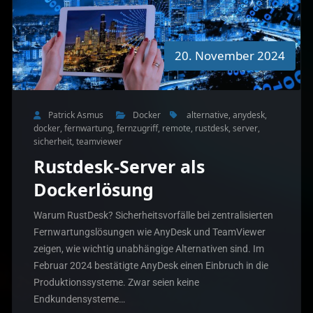
20. November 2024
Patrick Asmus
Docker
alternative
,
anydesk
,
docker
,
fernwartung
,
fernzugriff
,
remote
,
rustdesk
,
server
,
sicherheit
,
teamviewer
Rustdesk-Server als
Dockerlösung
Warum RustDesk? Sicherheitsvorfälle bei zentralisierten
Fernwartungslösungen wie AnyDesk und TeamViewer
zeigen, wie wichtig unabhängige Alternativen sind. Im
Februar 2024 bestätigte AnyDesk einen Einbruch in die
Produktionssysteme. Zwar seien keine
Endkundensysteme…