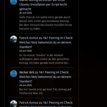
Ubuntu: Installation per Script leicht
gemacht
30. Juni 2026
Hallo Patrick, ich wühle mich gerade durch
deinen sehr schön geschriebenen Beitrag.
Bei dem Versuch das Docker-Installer-Script
herunter zu laden…
Patrick Asmus
zu
1&1 Peering im Check:
Welches Netz bekommst du an deinem
Standort?
24. Juni 2026
Hi. Du musst "results" in der Antwort
aufklappen, dann siehst du den gesuchten
Eintrag. Ich habs gerade noch einmal bei…
decker dirk
zu
1&1 Peering im Check:
Welches Netz bekommst du an deinem
Standort?
24. Juni 2026
Bei mir taucht erst gar kein TAL eintrag auf.
Firefox mit Mac OS.
Patrick Asmus
zu
1&1 Peering im Check: