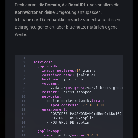
Denk daran, die
Domain
, die
BaseURL
und vor allem die
Kennwörter
an deine Umgebung anzupassen.
Ich habe das Datenbankkennwort zwar extra für diesen
Beitrag neu generiert, aber bitte nutze natürlich eigene
Werte.
---
services:
joplin-db:
image:
postgres:
17
-alpine
container_name:
 joplin-db
hostname:
 joplin-db
volumes:
      - ./data/
postgres:
/var/lib/postgresql/data
restart:
 unless-stopped
networks:
      joplin.dockernetwork.
local:
ipv4_address:
172.16
.
9.10
environment:
      - POSTGRES_PASSWORD=KGrdUnm9xkBu46J
      - POSTGRES_USER=joplin
      - POSTGRES_DB=joplin
joplin-app:
image:
 joplin/
server:
3.4
.
3