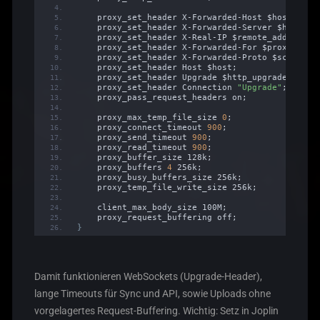
    proxy_set_header X-Forwarded-Host $host;
    proxy_set_header X-Forwarded-Server $host;
    proxy_set_header X-Real-IP $remote_addr;
    proxy_set_header X-Forwarded-For $proxy_add_
    proxy_set_header X-Forwarded-Proto $scheme;
    proxy_set_header Host $host;
    proxy_set_header Upgrade $http_upgrade;
    proxy_set_header Connection 
"Upgrade"
;
    proxy_pass_request_headers on;
    proxy_max_temp_file_size 
0
;
    proxy_connect_timeout 
900
;
    proxy_send_timeout 
900
;
    proxy_read_timeout 
900
;
    proxy_buffer_size 128k;
    proxy_buffers 
4
 256k;
    proxy_busy_buffers_size 256k;
    proxy_temp_file_write_size 256k;
    client_max_body_size 100M;
    proxy_request_buffering off;
}
Damit funktionieren WebSockets (Upgrade-Header),
lange Timeouts für Sync und API, sowie Uploads ohne
vorgelagertes Request-Buffering. Wichtig: Setz in Joplin