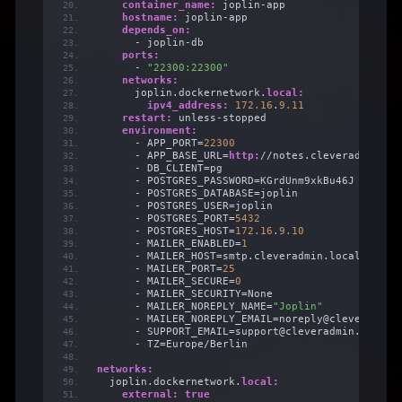
container_name:
 joplin-app
hostname:
 joplin-app
depends_on:
      - joplin-db
ports:
      - 
"22300:22300"
networks:
      joplin.dockernetwork.
local:
ipv4_address:
172.16
.
9.11
restart:
 unless-stopped
environment:
      - APP_PORT=
22300
      - APP_BASE_URL=
http:
//notes.cleveradmin.lo
      - DB_CLIENT=pg
      - POSTGRES_PASSWORD=KGrdUnm9xkBu46J
      - POSTGRES_DATABASE=joplin
      - POSTGRES_USER=joplin
      - POSTGRES_PORT=
5432
      - POSTGRES_HOST=
172.16
.
9.10
      - MAILER_ENABLED=
1
      - MAILER_HOST=smtp.cleveradmin.local
      - MAILER_PORT=
25
      - MAILER_SECURE=
0
      - MAILER_SECURITY=None
      - MAILER_NOREPLY_NAME=
"Joplin"
      - MAILER_NOREPLY_EMAIL=noreply@cleveradmin
      - SUPPORT_EMAIL=support@cleveradmin.local
      - TZ=Europe/Berlin
networks:
  joplin.dockernetwork.
local:
external:
true