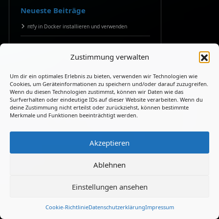
Neueste Beiträge
ntfy in Docker installieren und verwenden
Changedetection.io in Docker installieren und
verwenden
Zustimmung verwalten
Hardlinks mit mklink /H unter Windows erstellen
Um dir ein optimales Erlebnis zu bieten, verwenden wir Technologien wie
Cookies, um Geräteinformationen zu speichern und/oder darauf zuzugreifen.
Wenn du diesen Technologien zustimmst, können wir Daten wie das
Windows Updates mit PowerShell automatisieren
Surfverhalten oder eindeutige IDs auf dieser Website verarbeiten. Wenn du
deine Zustimmung nicht erteilst oder zurückziehst, können bestimmte
h5ai im Docker: Schicke Dateiübersicht für Deinen
Merkmale und Funktionen beeinträchtigt werden.
Server
Akzeptieren
Ablehnen
Neueste Kommentare
Einstellungen ansehen
Patrick Asmus
zu
Docker auf Linux
Ubuntu: Installation per Script leicht
Cookie-Richtlinie
Datenschutzerklärung
Impressum
gemacht
30. Juni 2026